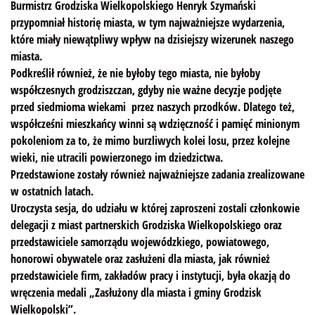
Burmistrz Grodziska Wielkopolskiego Henryk Szymański
przypomniał historię miasta, w tym najważniejsze wydarzenia,
które miały niewątpliwy wpływ na dzisiejszy wizerunek naszego
miasta.
Podkreślił również, że nie byłoby tego miasta, nie byłoby
współczesnych grodziszczan, gdyby nie ważne decyzje podjęte
przed siedmioma wiekami przez naszych przodków. Dlatego też,
współcześni mieszkańcy winni są wdzięczność i pamięć minionym
pokoleniom za to, że mimo burzliwych kolei losu, przez kolejne
wieki, nie utracili powierzonego im dziedzictwa.
Przedstawione zostały również najważniejsze zadania zrealizowane
w ostatnich latach.
Uroczysta sesja, do udziału w której zaproszeni zostali członkowie
delegacji z miast partnerskich Grodziska Wielkopolskiego oraz
przedstawiciele samorządu wojewódzkiego, powiatowego,
honorowi obywatele oraz zasłużeni dla miasta, jak również
przedstawiciele firm, zakładów pracy i instytucji, była okazją do
wręczenia medali „Zasłużony dla miasta i gminy Grodzisk
Wielkopolski”.