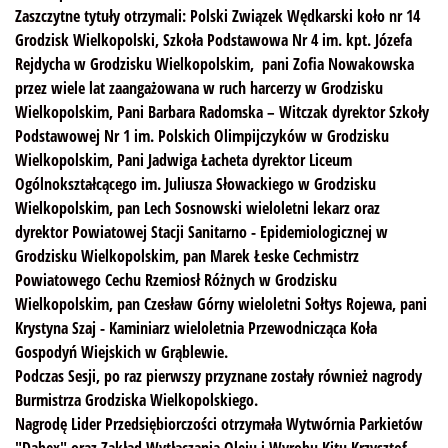
Zaszczytne tytuły otrzymali: Polski Związek Wędkarski koło nr 14
Grodzisk Wielkopolski, Szkoła Podstawowa Nr 4 im. kpt. Józefa
Rejdycha w Grodzisku Wielkopolskim, pani Zofia Nowakowska
przez wiele lat zaangażowana w ruch harcerzy w Grodzisku
Wielkopolskim, Pani Barbara Radomska – Witczak dyrektor Szkoły
Podstawowej Nr 1 im. Polskich Olimpijczyków w Grodzisku
Wielkopolskim, Pani Jadwiga Łacheta dyrektor Liceum
Ogólnokształcącego im. Juliusza Słowackiego w Grodzisku
Wielkopolskim, pan Lech Sosnowski wieloletni lekarz oraz
dyrektor Powiatowej Stacji Sanitarno - Epidemiologicznej w
Grodzisku Wielkopolskim, pan Marek Łeske Cechmistrz
Powiatowego Cechu Rzemiosł Różnych w Grodzisku
Wielkopolskim, pan Czesław Górny wieloletni Sołtys Rojewa, pani
Krystyna Szaj - Kaminiarz wieloletnia Przewodnicząca Koła
Gospodyń Wiejskich w Grąblewie.
Podczas Sesji, po raz pierwszy przyznane zostały również nagrody
Burmistrza Grodziska Wielkopolskiego.
Nagrodę Lider Przedsiębiorczości otrzymała Wytwórnia Parkietów