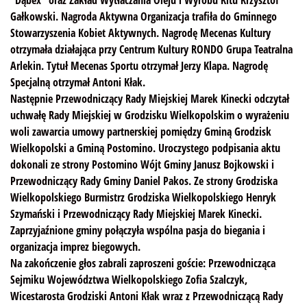
"Dąbex" oraz Zakład Wytłaczania Oleju i Wyrobu Kitu Krzysztof
Gałkowski. Nagroda Aktywna Organizacja trafiła do Gminnego
Stowarzyszenia Kobiet Aktywnych. Nagrodę Mecenas Kultury
otrzymała działająca przy Centrum Kultury RONDO Grupa Teatralna
Arlekin. Tytuł Mecenas Sportu otrzymał Jerzy Klapa. Nagrodę
Specjalną otrzymał Antoni Kłak.
Następnie Przewodniczący Rady Miejskiej Marek Kinecki odczytał
uchwałę Rady Miejskiej w Grodzisku Wielkopolskim o wyrażeniu
woli zawarcia umowy partnerskiej pomiędzy Gminą Grodzisk
Wielkopolski a Gminą Postomino. Uroczystego podpisania aktu
dokonali ze strony Postomino Wójt Gminy Janusz Bojkowski i
Przewodniczący Rady Gminy Daniel Pakos. Ze strony Grodziska
Wielkopolskiego Burmistrz Grodziska Wielkopolskiego Henryk
Szymański i Przewodniczący Rady Miejskiej Marek Kinecki.
Zaprzyjaźnione gminy połączyła wspólna pasja do biegania i
organizacja imprez biegowych.
Na zakończenie głos zabrali zaproszeni goście: Przewodnicząca
Sejmiku Województwa Wielkopolskiego Zofia Szalczyk,
Wicestarosta Grodziski Antoni Kłak wraz z Przewodniczącą Rady