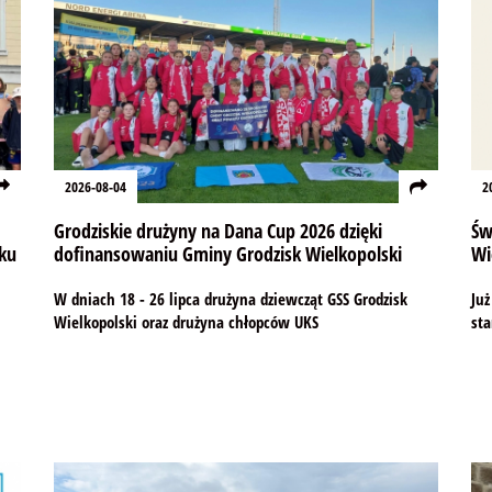
2026-08-04
2
Grodziskie drużyny na Dana Cup 2026 dzięki
Św
ku
dofinansowaniu Gminy Grodzisk Wielkopolski
Wi
W dniach 18 - 26 lipca drużyna dziewcząt GSS Grodzisk
Już
Wielkopolski oraz drużyna chłopców UKS
sta
m