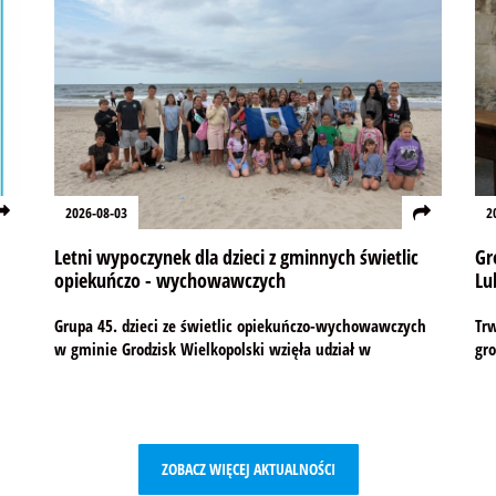
2026-08-03
2
Letni wypoczynek dla dzieci z gminnych świetlic
Gr
opiekuńczo - wychowawczych
Lu
Grupa 45. dzieci ze świetlic opiekuńczo-wychowawczych
Trw
w gminie Grodzisk Wielkopolski wzięła udział w
gro
ZOBACZ WIĘCEJ AKTUALNOŚCI