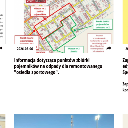
2026-08-06
2
Informacja dotycząca punktów zbiórki
Za
pojemników na odpady dla remontowanego
ed
"osiedla sportowego".
Sp
Za
kon